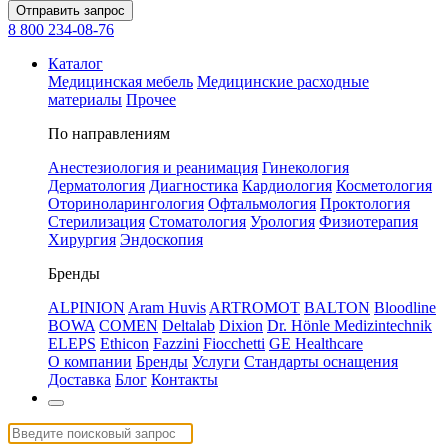
Отправить запрос
8 800 234-08-76
Каталог
Медицинская мебель
Медицинские расходные
материалы
Прочее
По направлениям
Анестезиология и реанимация
Гинекология
Дерматология
Диагностика
Кардиология
Косметология
Оториноларингология
Офтальмология
Проктология
Стерилизация
Стоматология
Урология
Физиотерапия
Хирургия
Эндоскопия
Бренды
ALPINION
Aram Huvis
ARTROMOT
BALTON
Bloodline
BOWA
COMEN
Deltalab
Dixion
Dr. Hönle Medizintechnik
ELEPS
Ethicon
Fazzini
Fiocchetti
GE Healthcare
О компании
Бренды
Услуги
Стандарты оснащения
Доставка
Блог
Контакты