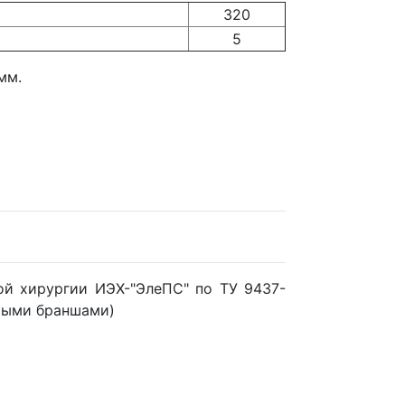
320
5
мм.
й хирургии ИЭХ-"ЭлеПС" по ТУ 9437-
ямыми браншами)