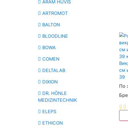
ARAM HUVIS
ARTROMOT
BALTON
BLOODLINE
BOWA
COMEN
Вик
см 
DELTALAB
39
DIXION
По 
DR. HÖNLE
Бре
MEDIZINTECHNIK
ELEPS
ETHICON