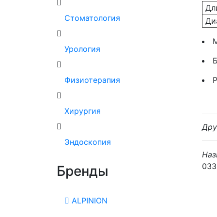
Дли
Стоматология
Ди
М
Урология
Физиотерапия
Р
Хирургия
Дру
Эндоскопия
Наз
033
Бренды
ALPINION