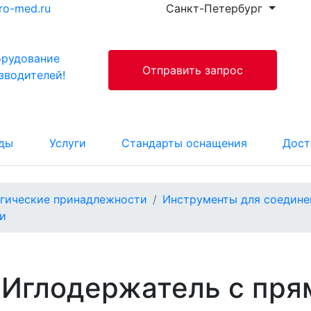
ro-med.ru
Санкт-Петербург
орудование
Отправить запрос
зводителей!
ды
Услуги
Стандарты оснащения
Дост
гические принадлежности
Инструменты для соедине
и
Иглодержатель с пр