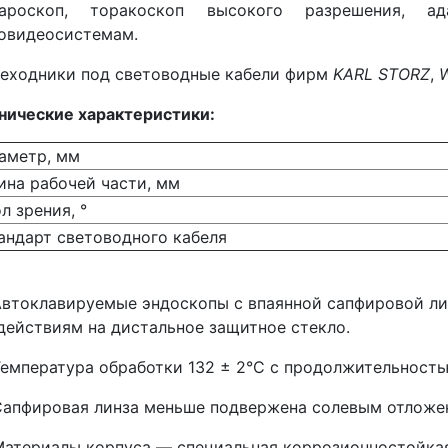
пароскоп, торакоскоп высокого разрешения,
овидеосистемам.
еходники под световодные кабели фирм
KARL STORZ
,
нические характеристики:
аметр, мм
на рабочей части, мм
л зрения, °
ндарт световодного кабеля
втоклавируемые эндоскопы с впаянной сапфировой ли
действиям на дистальное защитное стекло.
емпература обработки 132 ± 2°С с продолжительностью
Сапфировая линза меньше подвержена солевым отложе
Материалы корпуса — специальная коррозионностойкая