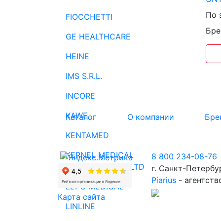
По 
FIOCCHETTI
Бре
GE HEALTHCARE
HEINE
IMS S.R.L.
INCORE
KAWE
Каталог
О компании
Бре
KENTAMED
KERNEL MEDICAL
8 800 234-08-76
EQUIPMENT CO. LTD
г. Санкт-Петербур
Piarius
- агентств
LEPU MEDICAL
Карта сайта
LINLINE