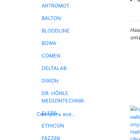
ARTROMOT
BALTON
Наз
BLOODLINE
опт
BOWA
COMEN
DELTALAB
DIXION
DR. HÖNLE
MEDIZINTECHNIK
ELEPS
Смотреть все...
ETHICON
Наб
FAZZINI
ONY