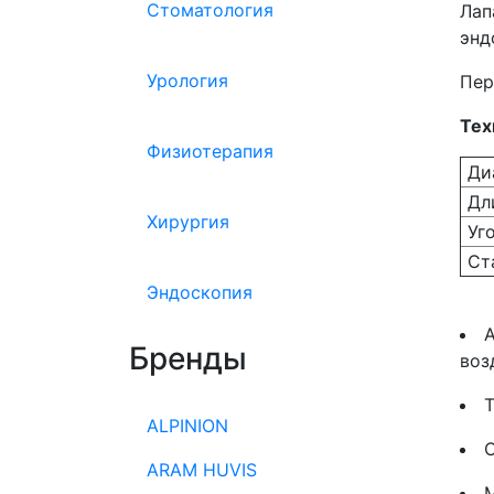
Стоматология
Ла
энд
Урология
Пер
Тех
Физиотерапия
Ди
Дли
Хирургия
Уго
Ста
Эндоскопия
А
Бренды
воз
Т
ALPINION
ARAM HUVIS