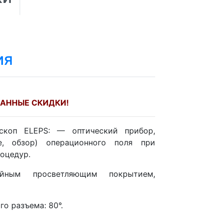
ия
АННЫЕ СКИДКИ!
скоп ELEPS: — оптический прибор,
е, обзор) операционного поля при
роцедур.
йным просветляющим покрытием,
о разъема: 80°.