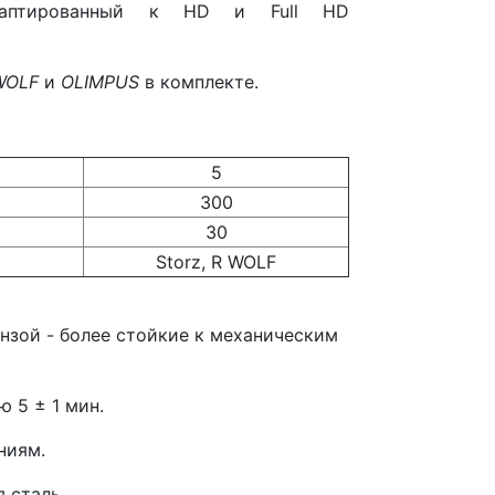
 адаптированный к HD и Full HD
WOLF
и
OLIMPUS
в комплекте.
5
300
30
Storz, R WOLF
нзой - более стойкие к механическим
 5 ± 1 мин.
ниям.
 сталь.