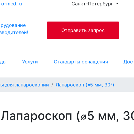
ro-med.ru
Санкт-Петербург
орудование
Отправить запрос
зводителей!
нды
Услуги
Стандарты оснащения
Дос
ы для лапароскопии
Лапароскоп (⌀5 мм, 30°)
Лапароскоп (⌀5 мм, 3