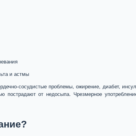
левания
льта и астмы
дечно-сосудистые проблемы, ожирение, диабет, инсул
ью пострадают от недосыпа. Чрезмерное употреблени
ание?