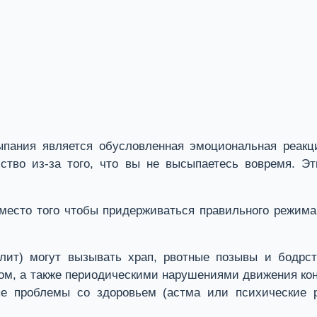
ыпания является обусловленная эмоциональная реакц
тво из-за того, что вы не высыпаетесь вовремя. Эт
есто того чтобы придерживаться правильного режима,
ллит) могут вызывать храп, рвотные позывы и бодрс
ом, а также периодическими нарушениями движения коне
ые проблемы со здоровьем (астма или психические р