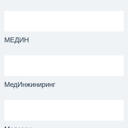
МЕДИН
МедИнжиниринг