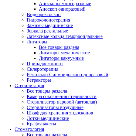
Аноскопы многоразовые
Аноскоп одноразовый
Видеоректоскоп
Гидроколонотерапия
Зажимы медицинские
Зеркала ректальные
Латексные кольца геморроидальные
Лигаторы
Все товары раздела
Лигаторы механические
Лигаторы вакуумные
Принадлежности
Склеротерапия
Ректоскоп Сигмоидоскоп одноразовый
Ретракторы
Стерилизация
Все товары раздела
Камера сохранения стерильности
Стерилизатор паровой (автоклав)
Стерилизаторы воздушные
Шкаф для хранения эндоскопов
Лотки медицинские
Крафт-пакеты
Стоматология
Все товары раздела