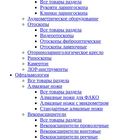
Все товары раздела
Рукояти ларингоскопа
Клинки ларингоскопа
Аудиометрическое оборудование
Отоскопы
Все товары раздела
Видеоотоскопы
Отоскопы фиброоптические
Отоскопы лампочные
Оториноларингологическое кресло
Риноскопы
Камертон
ЛОР-инструменты
Офтальмология
Все товары раздела
Алмазные ножи
Все товары раздела
Алмазные ножи для ФАКО
Алмазные ножи с микрометром
Стандартные алмазные ножи
Векорасширители
Все товары раздела
Векорасширители проволочные
Векорасширители винтовые
Векорасширители реечные