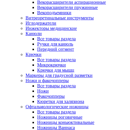
Векорасширители аспирационные
Векорасширители пружинные
Векоподъемники
Витреоретинальные инструменты
Иглодержатели
Инжекторы медицинские
Канюли
Все товары раздела
Ручки для канюль
Передний сегмент
Крючки
Все товары раздела
Микрокрючки
Крючки для мышц
Маркеры для градусной разметки
Ножи и факочопперы
Все товары раздела
Ножи
Факочопперы
Кюретки для халязиона
Офтальмологические ножницы
Все товары раздела
Ножницы роговичные
Ножницы коньюктивальные
Ножницы Ваннаса