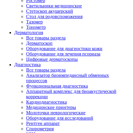
Ростомер
Светильники медицинские
Стетоскоп акушерский
Стол для родовспоможения
Тазомер
Тонометр
Дерматология
Все товары раздела
Дерматоскоп
Оборудование для диагностики кожи
Оборудование для лечения псориаза
Цифровые дерматоскопы
Диагностика
Все товары раздела
Анализатор биоимпедансный обменных
процессов
Функциональная диагностика
Аппаратный комплекс для биоакустической
коррекции
Кардиодиагностика
Медицинские принтеры
Молоточки неврологические
Оборудование для исследований
Рентген аппарат
Спирометрия