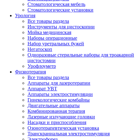
Стоматологическая мебель
Стоматологические установки
Урология
Все товары раздела
Инструменты для цистоскопии
Мойка медицинская
Наборы операционные
Набор уретральных бужей
Негатоскоп
Одноразовые стерильные наборы для троакарной
цистостомии
Урофлоуметр
Физиотерапия
Все товары раздела
Аппараты для лазеротерапии
Аппарат УВТ
Аппараты электростимуляции
Гинекологические комбайны
Двигательные аппараты
Комбинированная терапия
Лазерные излучающие головки
Насадки и приспособления
Озонотерапевтическая установка
Транскраниальная электростимуляция
Электрофорез