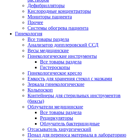
Дефибрилляторы
Кислородные концентраторы
Мониторы пациента
Прочее
Системы обогрева пациента
Гинекология
Все товары раздела
Анализатор допплеровский ССД
Весы медицинские
Гинекологические инструменты
Все товары раздела
Гистероскопы
Гинекологическое кресло
Емкость для хранения стекол с мазками
Зеркала гинекологические
Кольпоскоп
Контейнеры для стерильных инструментов
(биксы)
Облучатели медицинские
Все товары раздела
Рециркуляторы
Облучатель бактерицидные
Отсасыватель хирургический
Пенал для переноса материала в лабораторию