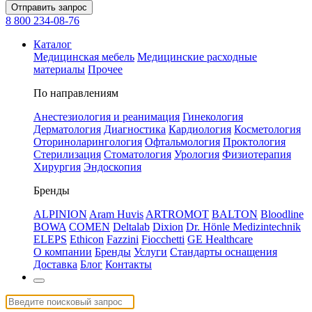
Отправить запрос
8 800 234-08-76
Каталог
Медицинская мебель
Медицинские расходные
материалы
Прочее
По направлениям
Анестезиология и реанимация
Гинекология
Дерматология
Диагностика
Кардиология
Косметология
Оториноларингология
Офтальмология
Проктология
Стерилизация
Стоматология
Урология
Физиотерапия
Хирургия
Эндоскопия
Бренды
ALPINION
Aram Huvis
ARTROMOT
BALTON
Bloodline
BOWA
COMEN
Deltalab
Dixion
Dr. Hönle Medizintechnik
ELEPS
Ethicon
Fazzini
Fiocchetti
GE Healthcare
О компании
Бренды
Услуги
Стандарты оснащения
Доставка
Блог
Контакты