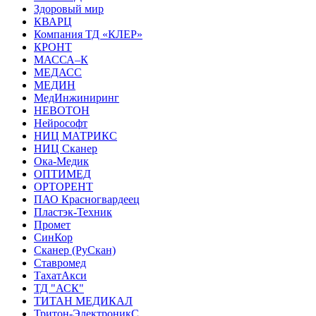
Здоровый мир
КВАРЦ
Компания ТД «КЛЕР»
КРОНТ
МАССА–К
МЕДАСС
МЕДИН
МедИнжиниринг
НЕВОТОН
Нейрософт
НИЦ МАТРИКС
НИЦ Сканер
Ока-Медик
ОПТИМЕД
ОРТОРЕНТ
ПАО Красногвардеец
Пластэк-Техник
Промет
СинКор
Сканер (РуСкан)
Ставромед
ТахатАкси
ТД "АСК"
ТИТАН МЕДИКАЛ
Тритон-ЭлектроникС