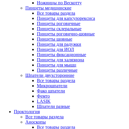
Ножницы по Вескотту
Пинцеты медицинские
Все товары раздела
Пинцеты для капсулорексиса
Пинцеты роговичные
Пинцеты склеральные
Пинцеты роговично-шовные
Пинцеты шовные
Пинцеты для радужки
Пинцеты для ИОЛ
Пинцеты фиксационные
Пинцеты для халязиона
Пинцеты для мышц
Пинцеты различные
Шпатели двухсторонние
Все товары раздела
Микрошпатели
Фако шпатели
Фемто
LASIK
Шпатели разные
Проктология
Все товары раздела
Аноскопы
Все товары раздела