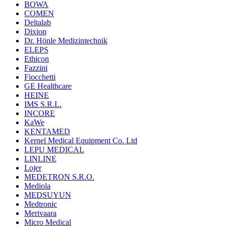
BOWA
COMEN
Deltalab
Dixion
Dr. Hönle Medizintechnik
ELEPS
Ethicon
Fazzini
Fiocchetti
GE Healthcare
HEINE
IMS S.R.L.
INCORE
KaWe
KENTAMED
Kernel Medical Equipment Co. Ltd
LEPU MEDICAL
LINLINE
Lojer
MEDETRON S.R.O.
Mediola
MEDSUYUN
Medtronic
Merivaara
Micro Medical