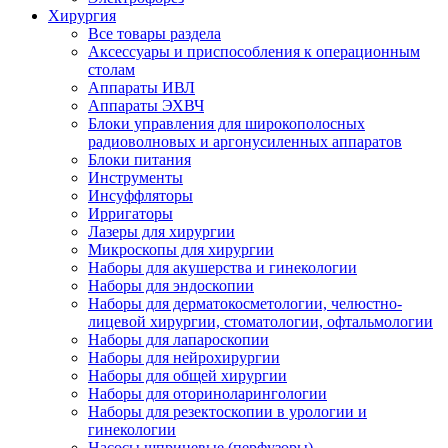
Хирургия
Все товары раздела
Аксессуары и приспособления к операционным
столам
Аппараты ИВЛ
Аппараты ЭХВЧ
Блоки управления для широкополосных
радиоволновых и аргонусиленных аппаратов
Блоки питания
Инструменты
Инсуффляторы
Ирригаторы
Лазеры для хирургии
Микроскопы для хирургии
Наборы для акушерства и гинекологии
Наборы для эндоскопии
Наборы для дерматокосметологии, челюстно-
лицевой хирургии, стоматологии, офтальмологии
Наборы для лапароскопии
Наборы для нейрохирургии
Наборы для общей хирургии
Наборы для оториноларингологии
Наборы для резектоскопии в урологии и
гинекологии
Насосы шприцевые (перфузоры)