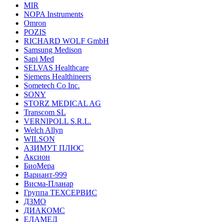
MIR
NOPA Instruments
Omron
POZIS
RICHARD WOLF GmbH
Samsung Medison
Sapi Med
SELVAS Healthcare
Siemens Healthineers
Sometech Co Inc.
SONY
STORZ MEDICAL AG
Transcom SL
VERNIPOLL S.R.L.
Welch Allyn
WILSON
АЗИМУТ ПЛЮС
Аксион
БиоМера
Вариант-999
Висма-Планар
Группа ТЕХСЕРВИС
ДЗМО
ДИАКОМС
ЕЛАМЕД