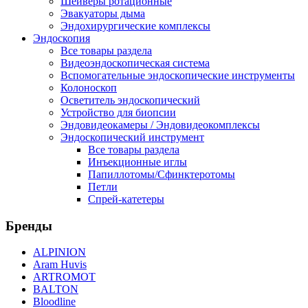
Шейверы ротационные
Эвакуаторы дыма
Эндохирургические комплексы
Эндоскопия
Все товары раздела
Видеоэндоскопическая система
Вспомогательные эндоскопические инструменты
Колоноскоп
Осветитель эндоскопический
Устройство для биопсии
Эндовидеокамеры / Эндовидеокомплексы
Эндоскопический инструмент
Все товары раздела
Инъекционные иглы
Папиллотомы/Сфинктеротомы
Петли
Спрей-катетеры
Бренды
ALPINION
Aram Huvis
ARTROMOT
BALTON
Bloodline