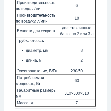
Производительность
6
по воде, л/мин
Производительность
18
по воздуху, л/мин
две стеклянные
Емкости для секрета
банки по 2 или 3 л
Трубка отсоса:
диаметр, мм
8
длина, м
2
Электропитание, В/Гц
230/50
Потребляемая
60
мощность, Вт
Габаритные размеры,
310×300×310
мм
Масса, кг
7