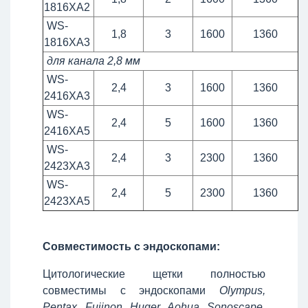
1816XA2
WS-
1,8
3
1600
1360
1816XA3
для канала 2,8 мм
WS-
2,4
3
1600
1360
2416XA3
WS-
2,4
5
1600
1360
2416XA5
WS-
2,4
3
2300
1360
2423XA3
WS-
2,4
5
2300
1360
2423XA5
Совместимость с эндоскопами:
Цитологические щетки полностью
совместимы с эндоскопами
Olympus,
Pentax, Fujinon, Huger, Aohua, Sonoscape,