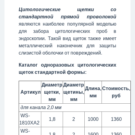
Цитологические щетки со
стандартной прямой проволокой
являются наиболее популярной моделью
для забора цитологических проб в
эндоскопии. Такой вид щеток также имеет
металлический наконечник для защиты
слизистой оболочки от повреждений.
Каталог одноразовых цитологических
щеток стандартной формы:
Диаметр
Диаметр
Длина,
Стоимость,
Артикул
щетки,
щетины,
мм
руб
мм
мм
для канала 2,0 мм
WS-
1,8
2
1000
1360
1810XA2
WS-
1,8
2
1600
1360