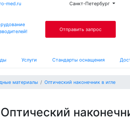
ro-med.ru
Санкт-Петербург
орудование
Отправить запрос
зводителей!
нды
Услуги
Стандарты оснащения
Дос
дные материалы
Оптический наконечник в игле
Оптический наконечни