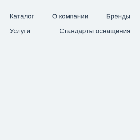
Каталог
О компании
Бренды
Услуги
Стандарты оснащения
Доставка
Блог
Контакты
8 800 234-08-76
г. Санкт-Петербург, Афонская ул, 2, оф. 3-
521
Piarius
- агентство по продвижению сайтов
Карта сайта