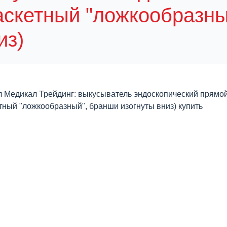
аскетный "ложкообразны
из)