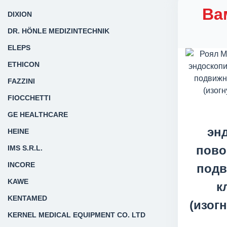
Ва
DIXION
DR. HÖNLE MEDIZINTECHNIK
ELEPS
ETHICON
FAZZINI
FIOCCHETTI
GE HEALTHCARE
эн
HEINE
пово
IMS S.R.L.
INCORE
подв
KAWE
к
KENTAMED
(изог
KERNEL MEDICAL EQUIPMENT CO. LTD