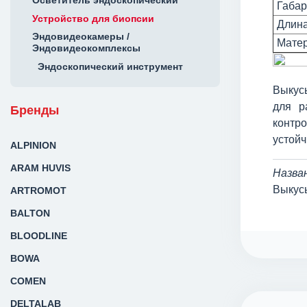
Осветитель эндоскопический
Габар
Устройство для биопсии
Длина
Эндовидеокамеры /
Мате
Эндовидеокомплексы
Эндоскопический инструмент
Выкус
для р
Бренды
контр
устойч
ALPINION
ARAM HUVIS
Назва
Выкусы
ARTROMOT
BALTON
BLOODLINE
BOWA
COMEN
DELTALAB