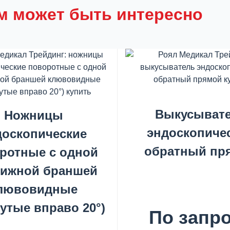
м может быть интересно
Выкусыват
Ножницы
эндоскопиче
доскопические
обратный пр
ротные с одной
ижной браншей
лювовидные
нутые вправо 20°)
По запр