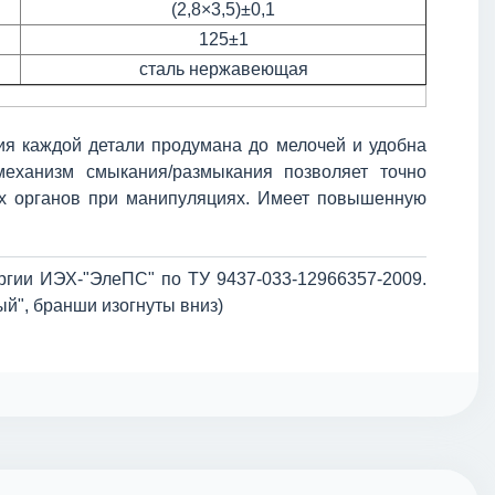
(2,8×3,5)±0,1
125±1
сталь нержавеющая
ия каждой детали продумана до мелочей и удобна
еханизм смыкания/размыкания позволяет точно
их органов при манипуляциях. Имеет повышенную
ургии ИЭХ-"ЭлеПС" по ТУ 9437-033-12966357-2009.
й", бранши изогнуты вниз)