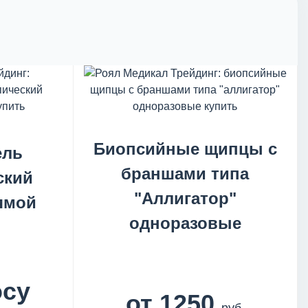
Биопсийные щипцы с
ель
браншами типа
ский
"Аллигатор"
ямой
одноразовые
осу
от 1250