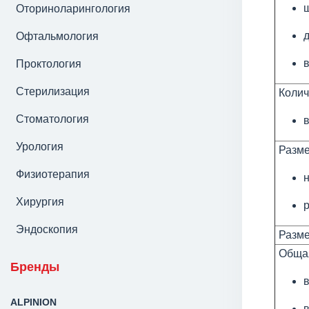
Оториноларингология
д
Офтальмология
Проктология
Стерилизация
Количе
Стоматология
в
Урология
Разме
Физиотерапия
Хирургия
Эндоскопия
Разме
Общая
Бренды
в
ALPINION