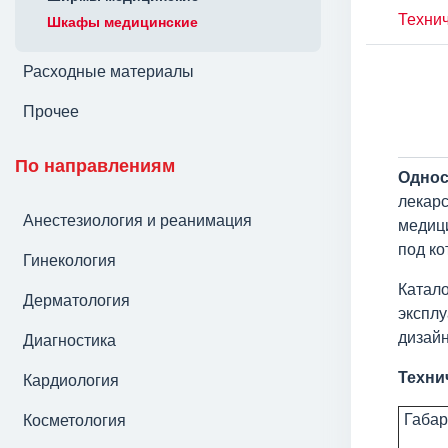
Технич
Шкафы медицинские
Расходные материалы
Прочее
По направлениям
Одно
лекар
Анестезиология и реанимация
медици
под ко
Гинекология
Катал
Дерматология
экспл
дизайн
Диагностика
Техни
Кардиология
Габар
Косметология