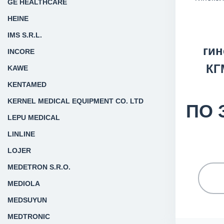
GE HEALTHCARE
HEINE
IMS S.R.L.
гин
INCORE
КГ
KAWE
KENTAMED
KERNEL MEDICAL EQUIPMENT CO. LTD
ПО 
LEPU MEDICAL
LINLINE
LOJER
MEDETRON S.R.O.
MEDIOLA
MEDSUYUN
MEDTRONIC