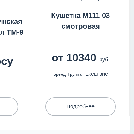
Кушетка М111-03
инская
смотровая
я ТМ-9
от 10340
осу
руб.
Бренд: Группа ТЕХСЕРВИС
Подробнее