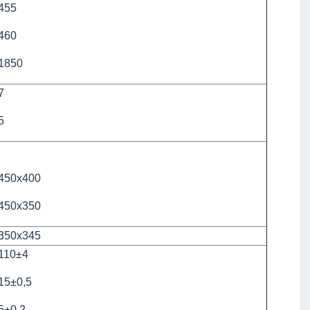
455
460
1850
7
5
450х400
450х350
350х345
110±4
15±0,5
5±0,2