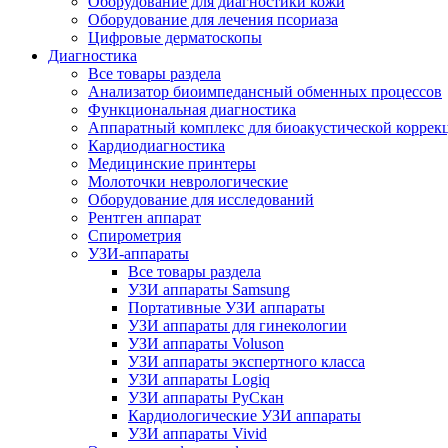
Оборудование для диагностики кожи
Оборудование для лечения псориаза
Цифровые дерматоскопы
Диагностика
Все товары раздела
Анализатор биоимпедансный обменных процессов
Функциональная диагностика
Аппаратный комплекс для биоакустической коррек
Кардиодиагностика
Медицинские принтеры
Молоточки неврологические
Оборудование для исследований
Рентген аппарат
Спирометрия
УЗИ-аппараты
Все товары раздела
УЗИ аппараты Samsung
Портативные УЗИ аппараты
УЗИ аппараты для гинекологии
УЗИ аппараты Voluson
УЗИ аппараты экспертного класса
УЗИ аппараты Logiq
УЗИ аппараты РуСкан
Кардиологические УЗИ аппараты
УЗИ аппараты Vivid