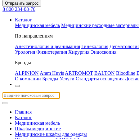
Отправить запрос
8 800 234-08-76
Каталог
Медицинская мебель
Медицинские расходные материалы
По направлениям
Анестезиология и реанимация
Гинекология
Дерматологи
Урология
Физиотерапия
Хирургия
Эндоскопия
Бренды
ALPINION
Aram Huvis
ARTROMOT
BALTON
Bloodline
О компании
Бренды
Услуги
Стандарты оснащения
Доста
Главная
Каталог
Медицинская мебель
Шкафы медицинские
Медицинские шкафы для одежды