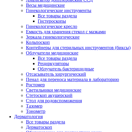
Весы медицинские
Гинекологические инструменты
Все товары раздела
Гистероскопы
Гинекологическое кресло
Емкость для хранения стекол с мазками
Зеркала гинекологические
Кольпоскоп
Контейнеры для стерильных инструментов (биксы)
Облучатели медицинские
Все товары раздела
Рециркуляторы
Облучатель бактерицидные
Отсасыватель хирургический
Пенал для переноса материала в лабораторию
Ростомер
Светильники медицинские
Стетоскоп акушерский
Стол для родовспоможения
Тазомер
Тонометр
Дерматология
Все товары раздела
Дерматоскоп