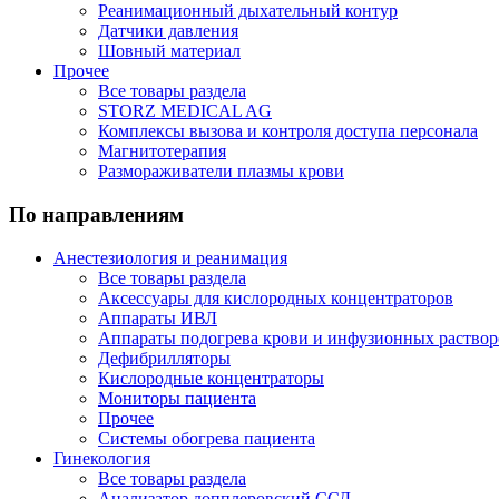
Реанимационный дыхательный контур
Датчики давления
Шовный материал
Прочее
Все товары раздела
STORZ MEDICAL AG
Комплексы вызова и контроля доступа персонала
Магнитотерапия
Размораживатели плазмы крови
По направлениям
Анестезиология и реанимация
Все товары раздела
Аксессуары для кислородных концентраторов
Аппараты ИВЛ
Аппараты подогрева крови и инфузионных раствор
Дефибрилляторы
Кислородные концентраторы
Мониторы пациента
Прочее
Системы обогрева пациента
Гинекология
Все товары раздела
Анализатор допплеровский ССД