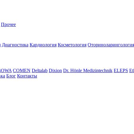
Прочее
я
Диагностика
Кардиология
Косметология
Оториноларингологи
BOWA
COMEN
Deltalab
Dixion
Dr. Hönle Medizintechnik
ELEPS
Et
вка
Блог
Контакты