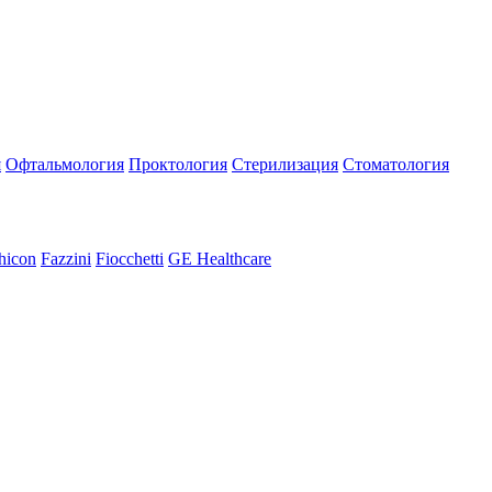
я
Офтальмология
Проктология
Стерилизация
Стоматология
hicon
Fazzini
Fiocchetti
GE Healthcare