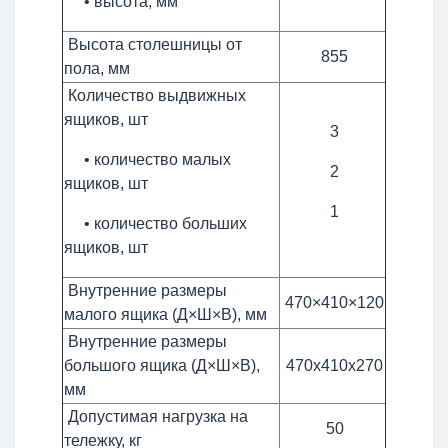
• высота, мм
Высота столешницы от
855
пола, мм
Количество выдвижных
ящиков, шт
3
• количество малых
2
ящиков, шт
1
• количество больших
ящиков, шт
Внутренние размеры
470×410×120
малого ящика (Д×Ш×В), мм
Внутренние размеры
большого ящика (Д×Ш×В),
470х410х270
мм
Допустимая нагрузка на
50
тележку, кг