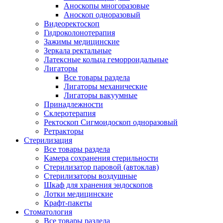
Аноскопы многоразовые
Аноскоп одноразовый
Видеоректоскоп
Гидроколонотерапия
Зажимы медицинские
Зеркала ректальные
Латексные кольца геморроидальные
Лигаторы
Все товары раздела
Лигаторы механические
Лигаторы вакуумные
Принадлежности
Склеротерапия
Ректоскоп Сигмоидоскоп одноразовый
Ретракторы
Стерилизация
Все товары раздела
Камера сохранения стерильности
Стерилизатор паровой (автоклав)
Стерилизаторы воздушные
Шкаф для хранения эндоскопов
Лотки медицинские
Крафт-пакеты
Стоматология
Все товары раздела