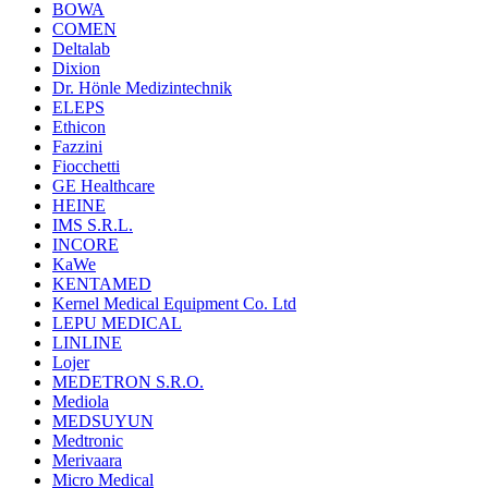
BOWA
COMEN
Deltalab
Dixion
Dr. Hönle Medizintechnik
ELEPS
Ethicon
Fazzini
Fiocchetti
GE Healthcare
HEINE
IMS S.R.L.
INCORE
KaWe
KENTAMED
Kernel Medical Equipment Co. Ltd
LEPU MEDICAL
LINLINE
Lojer
MEDETRON S.R.O.
Mediola
MEDSUYUN
Medtronic
Merivaara
Micro Medical