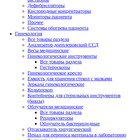
Дефибрилляторы
Кислородные концентраторы
Мониторы пациента
Прочее
Системы обогрева пациента
Гинекология
Все товары раздела
Анализатор допплеровский ССД
Весы медицинские
Гинекологические инструменты
Все товары раздела
Гистероскопы
Гинекологическое кресло
Емкость для хранения стекол с мазками
Зеркала гинекологические
Кольпоскоп
Контейнеры для стерильных инструментов
(биксы)
Облучатели медицинские
Все товары раздела
Рециркуляторы
Облучатель бактерицидные
Отсасыватель хирургический
Пенал для переноса материала в лабораторию