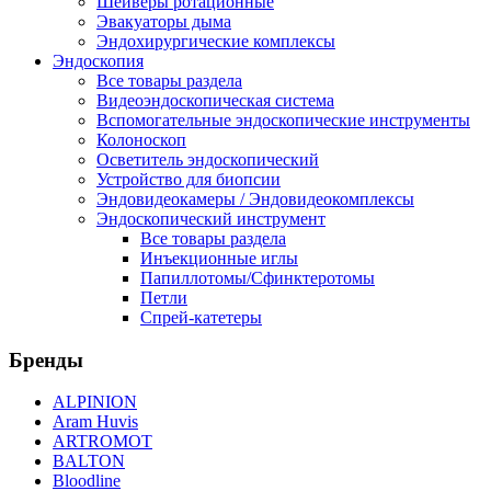
Шейверы ротационные
Эвакуаторы дыма
Эндохирургические комплексы
Эндоскопия
Все товары раздела
Видеоэндоскопическая система
Вспомогательные эндоскопические инструменты
Колоноскоп
Осветитель эндоскопический
Устройство для биопсии
Эндовидеокамеры / Эндовидеокомплексы
Эндоскопический инструмент
Все товары раздела
Инъекционные иглы
Папиллотомы/Сфинктеротомы
Петли
Спрей-катетеры
Бренды
ALPINION
Aram Huvis
ARTROMOT
BALTON
Bloodline