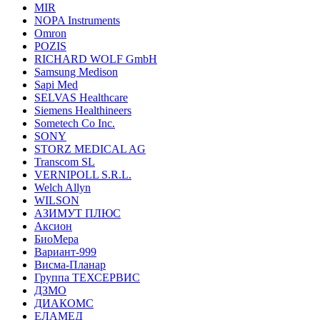
MIR
NOPA Instruments
Omron
POZIS
RICHARD WOLF GmbH
Samsung Medison
Sapi Med
SELVAS Healthcare
Siemens Healthineers
Sometech Co Inc.
SONY
STORZ MEDICAL AG
Transcom SL
VERNIPOLL S.R.L.
Welch Allyn
WILSON
АЗИМУТ ПЛЮС
Аксион
БиоМера
Вариант-999
Висма-Планар
Группа ТЕХСЕРВИС
ДЗМО
ДИАКОМС
ЕЛАМЕД