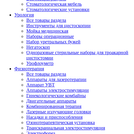
Стоматологическая мебель
Стоматологические установки
Урология
Все товары раздела
Инструменты для цистоскопии
Мойка медицинская
Наборы операционные
Набор уретральных бужей
Негатоскоп
Одноразовые стерильные наборы для троакарной
цистостомии
Урофлоуметр
Физиотерапия
Все товары раздела
Аппараты для лазеротерапии
Аппарат УВТ
Аппараты электростимуляции
Гинекологические комбайны
Двигательные аппараты
Комбинированная терапия
Лазерные излучающие головки
Насадки и приспособления
Озонотерапевтическая установка
Транскраниальная электростимуляция
Электрофорез