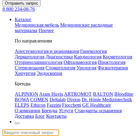
Отправить запрос
8 800 234-08-76
Каталог
Медицинская мебель
Медицинские расходные
материалы
Прочее
По направлениям
Анестезиология и реанимация
Гинекология
Дерматология
Диагностика
Кардиология
Косметология
Оториноларингология
Офтальмология
Проктология
Стерилизация
Стоматология
Урология
Физиотерапия
Хирургия
Эндоскопия
Бренды
ALPINION
Aram Huvis
ARTROMOT
BALTON
Bloodline
BOWA
COMEN
Deltalab
Dixion
Dr. Hönle Medizintechnik
ELEPS
Ethicon
Fazzini
Fiocchetti
GE Healthcare
О компании
Бренды
Услуги
Стандарты оснащения
Доставка
Блог
Контакты