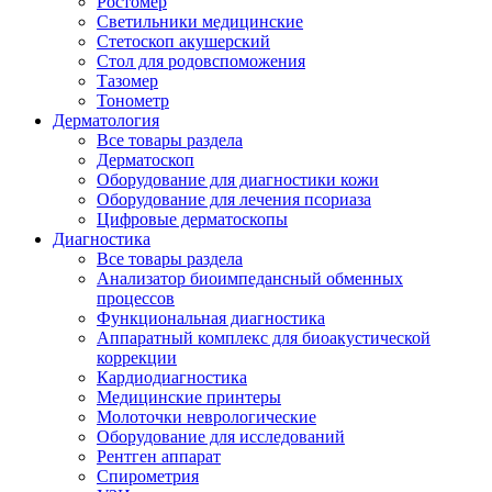
Ростомер
Светильники медицинские
Стетоскоп акушерский
Стол для родовспоможения
Тазомер
Тонометр
Дерматология
Все товары раздела
Дерматоскоп
Оборудование для диагностики кожи
Оборудование для лечения псориаза
Цифровые дерматоскопы
Диагностика
Все товары раздела
Анализатор биоимпедансный обменных
процессов
Функциональная диагностика
Аппаратный комплекс для биоакустической
коррекции
Кардиодиагностика
Медицинские принтеры
Молоточки неврологические
Оборудование для исследований
Рентген аппарат
Спирометрия