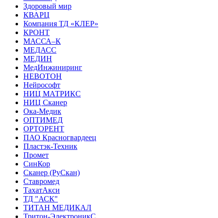
Здоровый мир
КВАРЦ
Компания ТД «КЛЕР»
КРОНТ
МАССА–К
МЕДАСС
МЕДИН
МедИнжиниринг
НЕВОТОН
Нейрософт
НИЦ МАТРИКС
НИЦ Сканер
Ока-Медик
ОПТИМЕД
ОРТОРЕНТ
ПАО Красногвардеец
Пластэк-Техник
Промет
СинКор
Сканер (РуСкан)
Ставромед
ТахатАкси
ТД "АСК"
ТИТАН МЕДИКАЛ
Тритон-ЭлектроникС