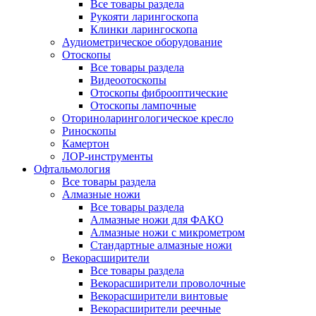
Все товары раздела
Рукояти ларингоскопа
Клинки ларингоскопа
Аудиометрическое оборудование
Отоскопы
Все товары раздела
Видеоотоскопы
Отоскопы фиброоптические
Отоскопы лампочные
Оториноларингологическое кресло
Риноскопы
Камертон
ЛОР-инструменты
Офтальмология
Все товары раздела
Алмазные ножи
Все товары раздела
Алмазные ножи для ФАКО
Алмазные ножи с микрометром
Стандартные алмазные ножи
Векорасширители
Все товары раздела
Векорасширители проволочные
Векорасширители винтовые
Векорасширители реечные