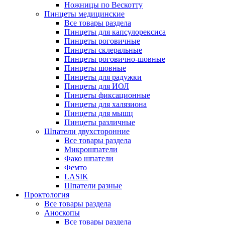
Ножницы по Вескотту
Пинцеты медицинские
Все товары раздела
Пинцеты для капсулорексиса
Пинцеты роговичные
Пинцеты склеральные
Пинцеты роговично-шовные
Пинцеты шовные
Пинцеты для радужки
Пинцеты для ИОЛ
Пинцеты фиксационные
Пинцеты для халязиона
Пинцеты для мышц
Пинцеты различные
Шпатели двухсторонние
Все товары раздела
Микрошпатели
Фако шпатели
Фемто
LASIK
Шпатели разные
Проктология
Все товары раздела
Аноскопы
Все товары раздела