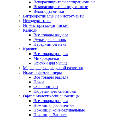
Векорасширители аспирационные
Векорасширители пружинные
Векоподъемники
Витреоретинальные инструменты
Иглодержатели
Инжекторы медицинские
Канюли
Все товары раздела
Ручки для канюль
Передний сегмент
Крючки
Все товары раздела
Микрокрючки
Крючки для мышц
Маркеры для градусной разметки
Ножи и факочопперы
Все товары раздела
Ножи
Факочопперы
Кюретки для халязиона
Офтальмологические ножницы
Все товары раздела
Ножницы роговичные
Ножницы коньюктивальные
Ножницы Ваннаса