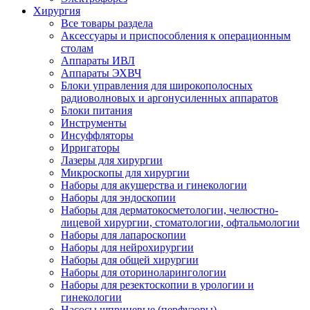
Хирургия
Все товары раздела
Аксессуары и приспособления к операционным
столам
Аппараты ИВЛ
Аппараты ЭХВЧ
Блоки управления для широкополосных
радиоволновых и аргонусиленных аппаратов
Блоки питания
Инструменты
Инсуффляторы
Ирригаторы
Лазеры для хирургии
Микроскопы для хирургии
Наборы для акушерства и гинекологии
Наборы для эндоскопии
Наборы для дерматокосметологии, челюстно-
лицевой хирургии, стоматологии, офтальмологии
Наборы для лапароскопии
Наборы для нейрохирургии
Наборы для общей хирургии
Наборы для оториноларингологии
Наборы для резектоскопии в урологии и
гинекологии
Насосы шприцевые (перфузоры)