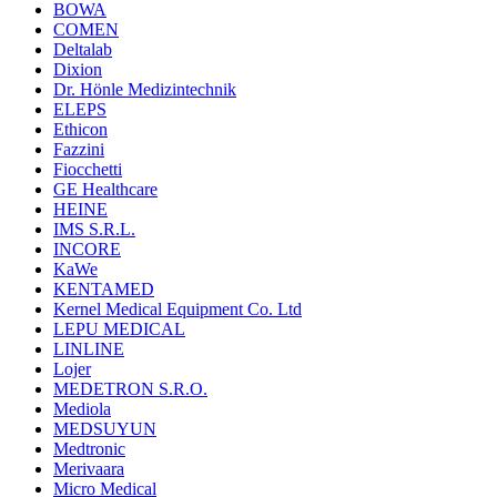
BOWA
COMEN
Deltalab
Dixion
Dr. Hönle Medizintechnik
ELEPS
Ethicon
Fazzini
Fiocchetti
GE Healthcare
HEINE
IMS S.R.L.
INCORE
KaWe
KENTAMED
Kernel Medical Equipment Co. Ltd
LEPU MEDICAL
LINLINE
Lojer
MEDETRON S.R.O.
Mediola
MEDSUYUN
Medtronic
Merivaara
Micro Medical