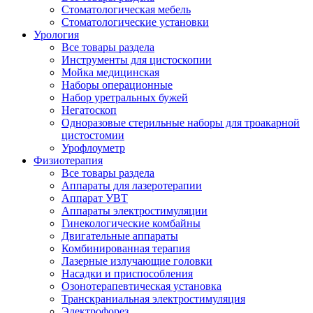
Стоматологическая мебель
Стоматологические установки
Урология
Все товары раздела
Инструменты для цистоскопии
Мойка медицинская
Наборы операционные
Набор уретральных бужей
Негатоскоп
Одноразовые стерильные наборы для троакарной
цистостомии
Урофлоуметр
Физиотерапия
Все товары раздела
Аппараты для лазеротерапии
Аппарат УВТ
Аппараты электростимуляции
Гинекологические комбайны
Двигательные аппараты
Комбинированная терапия
Лазерные излучающие головки
Насадки и приспособления
Озонотерапевтическая установка
Транскраниальная электростимуляция
Электрофорез