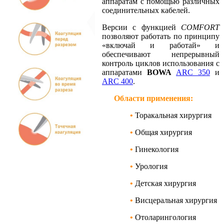
аппаратам с помощью различных
соединительных кабелей.
Версии с функцией
COMFORT
позволяют работать по принципу
«включай и работай» и
обеспечивают непрерывный
контроль циклов использования с
аппаратами
BOWA
ARC 350
и
ARC 400
.
Области применения:
•
Торакальная хирургия
•
Общая хирургия
•
Гинекология
•
Урология
•
Детская хирургия
•
Висцеральная хирургия
•
Отоларингология