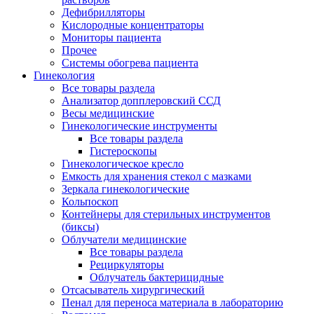
Дефибрилляторы
Кислородные концентраторы
Мониторы пациента
Прочее
Системы обогрева пациента
Гинекология
Все товары раздела
Анализатор допплеровский ССД
Весы медицинские
Гинекологические инструменты
Все товары раздела
Гистероскопы
Гинекологическое кресло
Емкость для хранения стекол с мазками
Зеркала гинекологические
Кольпоскоп
Контейнеры для стерильных инструментов
(биксы)
Облучатели медицинские
Все товары раздела
Рециркуляторы
Облучатель бактерицидные
Отсасыватель хирургический
Пенал для переноса материала в лабораторию