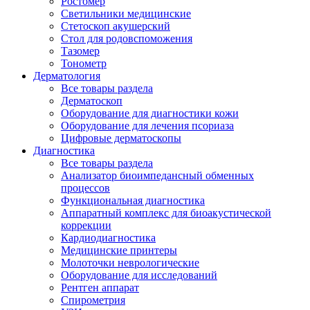
Ростомер
Светильники медицинские
Стетоскоп акушерский
Стол для родовспоможения
Тазомер
Тонометр
Дерматология
Все товары раздела
Дерматоскоп
Оборудование для диагностики кожи
Оборудование для лечения псориаза
Цифровые дерматоскопы
Диагностика
Все товары раздела
Анализатор биоимпедансный обменных
процессов
Функциональная диагностика
Аппаратный комплекс для биоакустической
коррекции
Кардиодиагностика
Медицинские принтеры
Молоточки неврологические
Оборудование для исследований
Рентген аппарат
Спирометрия