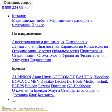
Отправить запрос
8 800 234-08-76
Каталог
Медицинская мебель
Медицинские расходные
материалы
Прочее
По направлениям
Анестезиология и реанимация
Гинекология
Дерматология
Диагностика
Кардиология
Косметология
Оториноларингология
Офтальмология
Проктология
Стерилизация
Стоматология
Урология
Физиотерапия
Хирургия
Эндоскопия
Бренды
ALPINION
Aram Huvis
ARTROMOT
BALTON
Bloodline
BOWA
COMEN
Deltalab
Dixion
Dr. Hönle Medizintechnik
ELEPS
Ethicon
Fazzini
Fiocchetti
GE Healthcare
О компании
Бренды
Услуги
Стандарты оснащения
Доставка
Блог
Контакты