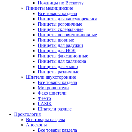
Ножницы по Вескотту
Пинцеты медицинские
Все товары раздела
Пинцеты для капсулорексиса
Пинцеты роговичные
Пинцеты склеральные
Пинцеты роговично-шовные
Пинцеты шовные
Пинцеты для радужки
Пинцеты для ИОЛ
Пинцеты фиксационные
Пинцеты для халязиона
Пинцеты для мышц
Пинцеты различные
Шпатели двухсторонние
Все товары раздела
Микрошпатели
Фако шпатели
Фемто
LASIK
Шпатели разные
Проктология
Все товары раздела
Аноскопы
Все товары раздела