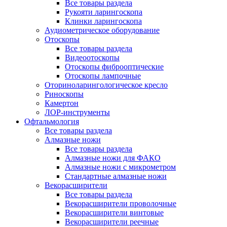
Все товары раздела
Рукояти ларингоскопа
Клинки ларингоскопа
Аудиометрическое оборудование
Отоскопы
Все товары раздела
Видеоотоскопы
Отоскопы фиброоптические
Отоскопы лампочные
Оториноларингологическое кресло
Риноскопы
Камертон
ЛОР-инструменты
Офтальмология
Все товары раздела
Алмазные ножи
Все товары раздела
Алмазные ножи для ФАКО
Алмазные ножи с микрометром
Стандартные алмазные ножи
Векорасширители
Все товары раздела
Векорасширители проволочные
Векорасширители винтовые
Векорасширители реечные