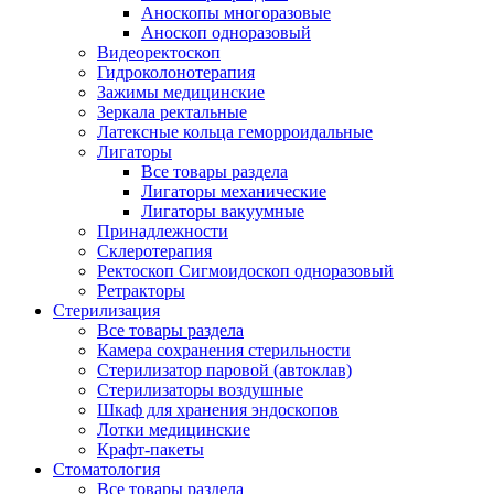
Аноскопы многоразовые
Аноскоп одноразовый
Видеоректоскоп
Гидроколонотерапия
Зажимы медицинские
Зеркала ректальные
Латексные кольца геморроидальные
Лигаторы
Все товары раздела
Лигаторы механические
Лигаторы вакуумные
Принадлежности
Склеротерапия
Ректоскоп Сигмоидоскоп одноразовый
Ретракторы
Стерилизация
Все товары раздела
Камера сохранения стерильности
Стерилизатор паровой (автоклав)
Стерилизаторы воздушные
Шкаф для хранения эндоскопов
Лотки медицинские
Крафт-пакеты
Стоматология
Все товары раздела