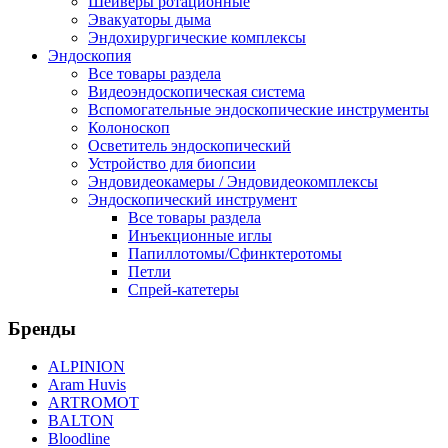
Шейверы ротационные
Эвакуаторы дыма
Эндохирургические комплексы
Эндоскопия
Все товары раздела
Видеоэндоскопическая система
Вспомогательные эндоскопические инструменты
Колоноскоп
Осветитель эндоскопический
Устройство для биопсии
Эндовидеокамеры / Эндовидеокомплексы
Эндоскопический инструмент
Все товары раздела
Инъекционные иглы
Папиллотомы/Сфинктеротомы
Петли
Спрей-катетеры
Бренды
ALPINION
Aram Huvis
ARTROMOT
BALTON
Bloodline