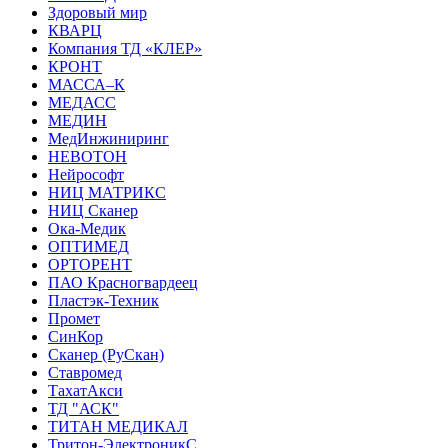
Здоровый мир
КВАРЦ
Компания ТД «КЛЕР»
КРОНТ
МАССА–К
МЕДАСС
МЕДИН
МедИнжиниринг
НЕВОТОН
Нейрософт
НИЦ МАТРИКС
НИЦ Сканер
Ока-Медик
ОПТИМЕД
ОРТОРЕНТ
ПАО Красногвардеец
Пластэк-Техник
Промет
СинКор
Сканер (РуСкан)
Ставромед
ТахатАкси
ТД "АСК"
ТИТАН МЕДИКАЛ
Тритон-ЭлектроникС