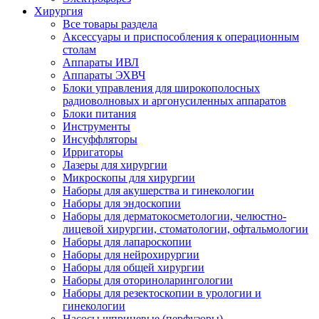
Хирургия
Все товары раздела
Аксессуары и приспособления к операционным
столам
Аппараты ИВЛ
Аппараты ЭХВЧ
Блоки управления для широкополосных
радиоволновых и аргонусиленных аппаратов
Блоки питания
Инструменты
Инсуффляторы
Ирригаторы
Лазеры для хирургии
Микроскопы для хирургии
Наборы для акушерства и гинекологии
Наборы для эндоскопии
Наборы для дерматокосметологии, челюстно-
лицевой хирургии, стоматологии, офтальмологии
Наборы для лапароскопии
Наборы для нейрохирургии
Наборы для общей хирургии
Наборы для оториноларингологии
Наборы для резектоскопии в урологии и
гинекологии
Насосы шприцевые (перфузоры)