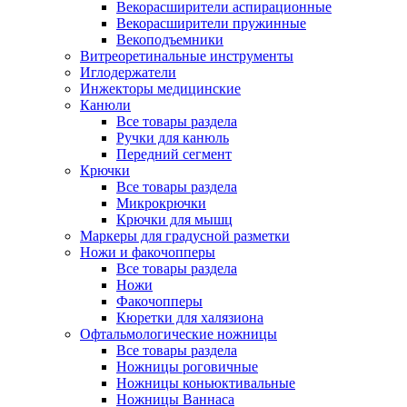
Векорасширители аспирационные
Векорасширители пружинные
Векоподъемники
Витреоретинальные инструменты
Иглодержатели
Инжекторы медицинские
Канюли
Все товары раздела
Ручки для канюль
Передний сегмент
Крючки
Все товары раздела
Микрокрючки
Крючки для мышц
Маркеры для градусной разметки
Ножи и факочопперы
Все товары раздела
Ножи
Факочопперы
Кюретки для халязиона
Офтальмологические ножницы
Все товары раздела
Ножницы роговичные
Ножницы коньюктивальные
Ножницы Ваннаса