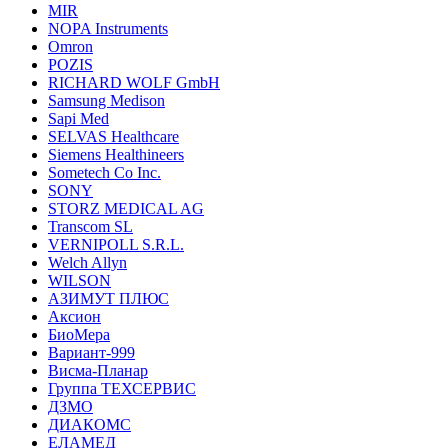
MIR
NOPA Instruments
Omron
POZIS
RICHARD WOLF GmbH
Samsung Medison
Sapi Med
SELVAS Healthcare
Siemens Healthineers
Sometech Co Inc.
SONY
STORZ MEDICAL AG
Transcom SL
VERNIPOLL S.R.L.
Welch Allyn
WILSON
АЗИМУТ ПЛЮС
Аксион
БиоМера
Вариант-999
Висма-Планар
Группа ТЕХСЕРВИС
ДЗМО
ДИАКОМС
ЕЛАМЕД