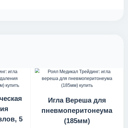
ческая
Игла Вереша для
ния
пневмоперитонеума
лов, 5
(185мм)