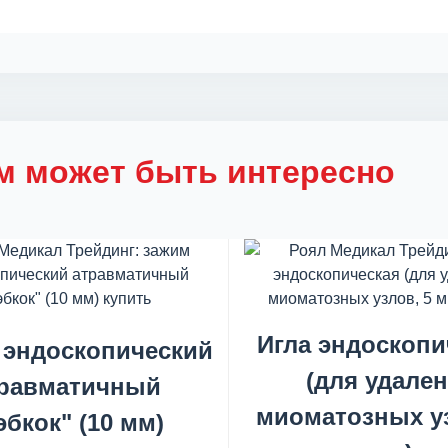
м может быть интересно
Игла эндоскопи
 эндоскопический
(для удале
равматичный
миоматозных уз
эбкок" (10 мм)