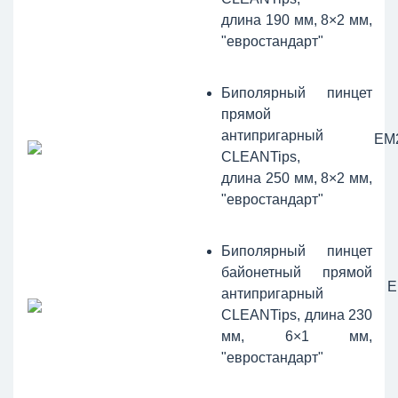
длина 190 мм, 8×2 мм,
"евростандарт"
Биполярный пинцет
прямой
антипригарный
ЕМ
CLEANTips,
длина 250 мм, 8×2 мм,
"евростандарт"
Биполярный пинцет
байонетный прямой
Е
антипригарный
CLEANTips, длина 230
мм, 6×1 мм,
"евростандарт"