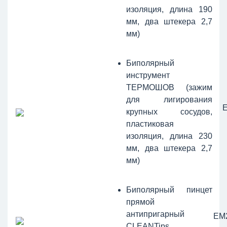
изоляция, длина 190
мм, два штекера 2,7
мм)
Биполярный
инструмент
ТЕРМОШОВ (зажим
для лигирования
крупных сосудов,
пластиковая
изоляция, длина 230
мм, два штекера 2,7
мм)
Биполярный пинцет
прямой
антипригарный
ЕМ
CLEANTips,