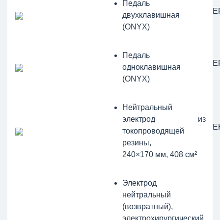
Педаль
Е
двухклавишная
(ONYX)
Педаль
Е
одноклавишная
(ONYX)
Нейтральный
электрод из
Е
токопроводящей
резины,
240×170 мм, 408 см²
Электрод
нейтральный
(возвратный),
электрохирургический,