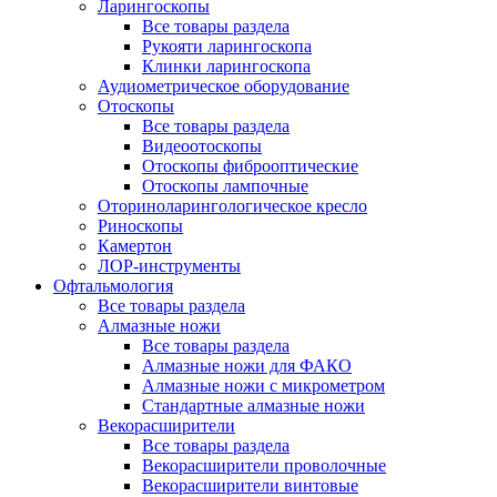
Ларингоскопы
Все товары раздела
Рукояти ларингоскопа
Клинки ларингоскопа
Аудиометрическое оборудование
Отоскопы
Все товары раздела
Видеоотоскопы
Отоскопы фиброоптические
Отоскопы лампочные
Оториноларингологическое кресло
Риноскопы
Камертон
ЛОР-инструменты
Офтальмология
Все товары раздела
Алмазные ножи
Все товары раздела
Алмазные ножи для ФАКО
Алмазные ножи с микрометром
Стандартные алмазные ножи
Векорасширители
Все товары раздела
Векорасширители проволочные
Векорасширители винтовые