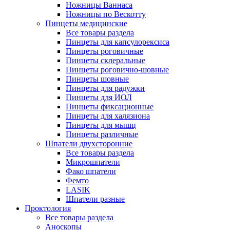
Ножницы Ваннаса
Ножницы по Вескотту
Пинцеты медицинские
Все товары раздела
Пинцеты для капсулорексиса
Пинцеты роговичные
Пинцеты склеральные
Пинцеты роговично-шовные
Пинцеты шовные
Пинцеты для радужки
Пинцеты для ИОЛ
Пинцеты фиксационные
Пинцеты для халязиона
Пинцеты для мышц
Пинцеты различные
Шпатели двухсторонние
Все товары раздела
Микрошпатели
Фако шпатели
Фемто
LASIK
Шпатели разные
Проктология
Все товары раздела
Аноскопы