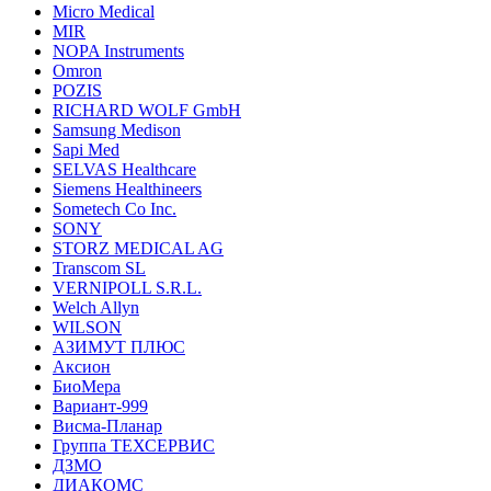
Micro Medical
MIR
NOPA Instruments
Omron
POZIS
RICHARD WOLF GmbH
Samsung Medison
Sapi Med
SELVAS Healthcare
Siemens Healthineers
Sometech Co Inc.
SONY
STORZ MEDICAL AG
Transcom SL
VERNIPOLL S.R.L.
Welch Allyn
WILSON
АЗИМУТ ПЛЮС
Аксион
БиоМера
Вариант-999
Висма-Планар
Группа ТЕХСЕРВИС
ДЗМО
ДИАКОМС