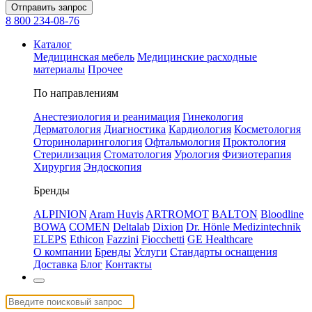
Отправить запрос
8 800 234-08-76
Каталог
Медицинская мебель
Медицинские расходные
материалы
Прочее
По направлениям
Анестезиология и реанимация
Гинекология
Дерматология
Диагностика
Кардиология
Косметология
Оториноларингология
Офтальмология
Проктология
Стерилизация
Стоматология
Урология
Физиотерапия
Хирургия
Эндоскопия
Бренды
ALPINION
Aram Huvis
ARTROMOT
BALTON
Bloodline
BOWA
COMEN
Deltalab
Dixion
Dr. Hönle Medizintechnik
ELEPS
Ethicon
Fazzini
Fiocchetti
GE Healthcare
О компании
Бренды
Услуги
Стандарты оснащения
Доставка
Блог
Контакты