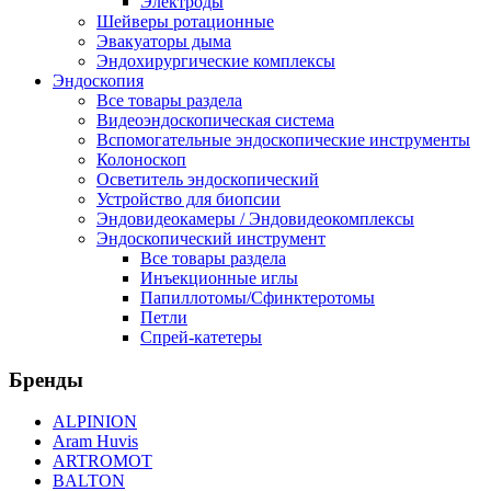
Электроды
Шейверы ротационные
Эвакуаторы дыма
Эндохирургические комплексы
Эндоскопия
Все товары раздела
Видеоэндоскопическая система
Вспомогательные эндоскопические инструменты
Колоноскоп
Осветитель эндоскопический
Устройство для биопсии
Эндовидеокамеры / Эндовидеокомплексы
Эндоскопический инструмент
Все товары раздела
Инъекционные иглы
Папиллотомы/Сфинктеротомы
Петли
Спрей-катетеры
Бренды
ALPINION
Aram Huvis
ARTROMOT
BALTON