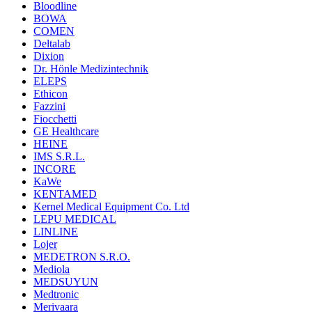
Bloodline
BOWA
COMEN
Deltalab
Dixion
Dr. Hönle Medizintechnik
ELEPS
Ethicon
Fazzini
Fiocchetti
GE Healthcare
HEINE
IMS S.R.L.
INCORE
KaWe
KENTAMED
Kernel Medical Equipment Co. Ltd
LEPU MEDICAL
LINLINE
Lojer
MEDETRON S.R.O.
Mediola
MEDSUYUN
Medtronic
Merivaara