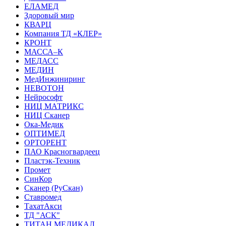
ЕЛАМЕД
Здоровый мир
КВАРЦ
Компания ТД «КЛЕР»
КРОНТ
МАССА–К
МЕДАСС
МЕДИН
МедИнжиниринг
НЕВОТОН
Нейрософт
НИЦ МАТРИКС
НИЦ Сканер
Ока-Медик
ОПТИМЕД
ОРТОРЕНТ
ПАО Красногвардеец
Пластэк-Техник
Промет
СинКор
Сканер (РуСкан)
Ставромед
ТахатАкси
ТД "АСК"
ТИТАН МЕДИКАЛ