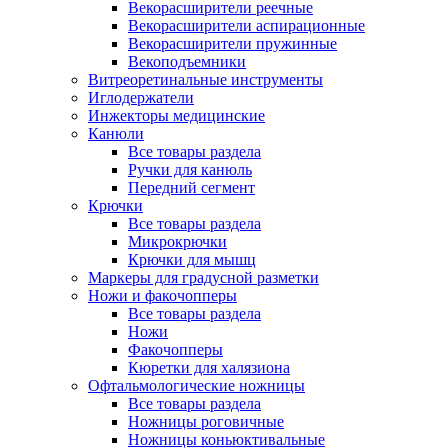
Векорасширители реечные
Векорасширители аспирационные
Векорасширители пружинные
Векоподъемники
Витреоретинальные инструменты
Иглодержатели
Инжекторы медицинские
Канюли
Все товары раздела
Ручки для канюль
Передний сегмент
Крючки
Все товары раздела
Микрокрючки
Крючки для мышц
Маркеры для градусной разметки
Ножи и факочопперы
Все товары раздела
Ножи
Факочопперы
Кюретки для халязиона
Офтальмологические ножницы
Все товары раздела
Ножницы роговичные
Ножницы коньюктивальные