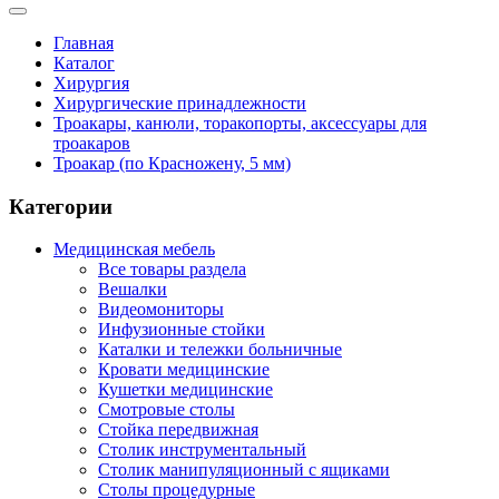
Главная
Каталог
Хирургия
Хирургические принадлежности
Троакары, канюли, торакопорты, аксессуары для
троакаров
Троакар (по Красножену, 5 мм)
Категории
Медицинская мебель
Все товары раздела
Вешалки
Видеомониторы
Инфузионные стойки
Каталки и тележки больничные
Кровати медицинские
Кушетки медицинские
Смотровые столы
Стойка передвижная
Столик инструментальный
Столик манипуляционный с ящиками
Столы процедурные