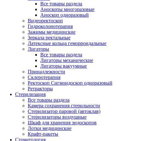
Все товары раздела
Аноскопы многоразовые
Аноскоп одноразовый
Видеоректоскоп
Гидроколонотерапия
Зажимы медицинские
Зеркала ректальные
Латексные кольца геморроидальные
Лигаторы
Все товары раздела
Лигаторы механические
Лигаторы вакуумные
Принадлежности
Склеротерапия
Ректоскоп Сигмоидоскоп одноразовый
Ретракторы
Стерилизация
Все товары раздела
Камера сохранения стерильности
Стерилизатор паровой (автоклав)
Стерилизаторы воздушные
Шкаф для хранения эндоскопов
Лотки медицинские
Крафт-пакеты
Стоматология